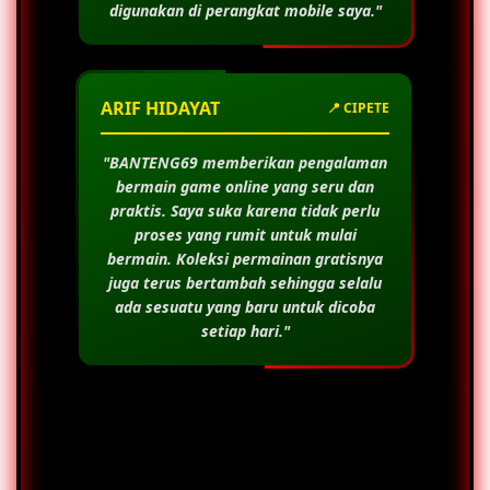
digunakan di perangkat mobile saya."
ARIF HIDAYAT
📍 CIPETE
"BANTENG69 memberikan pengalaman
bermain game online yang seru dan
praktis. Saya suka karena tidak perlu
proses yang rumit untuk mulai
bermain. Koleksi permainan gratisnya
juga terus bertambah sehingga selalu
ada sesuatu yang baru untuk dicoba
setiap hari."