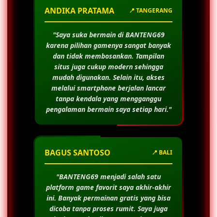
ANDIKA PRATAMA
📍 TANGERANG
"Saya suka bermain di BANTENG69
karena pilihan gamenya sangat banyak
dan tidak membosankan. Tampilan
situs juga cukup modern sehingga
mudah digunakan. Selain itu, akses
melalui smartphone berjalan lancar
tanpa kendala yang mengganggu
pengalaman bermain saya setiap hari."
BAGUS SANTOSO
📍 BALI
"BANTENG69 menjadi salah satu
platform game favorit saya akhir-akhir
ini. Banyak permainan gratis yang bisa
dicoba tanpa proses rumit. Saya juga