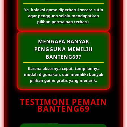
Ya, koleksi game diperbarui secara rutin
agar pengguna selalu mendapatkan
pilihan permainan terbaru.
MENGAPA BANYAK
PENGGUNA MEMILIH
BANTENG69?
Karena aksesnya cepat, tampilannya
mudah digunakan, dan memiliki banyak
pilihan game gratis yang menarik.
TESTIMONI PEMAIN
BANTENG69