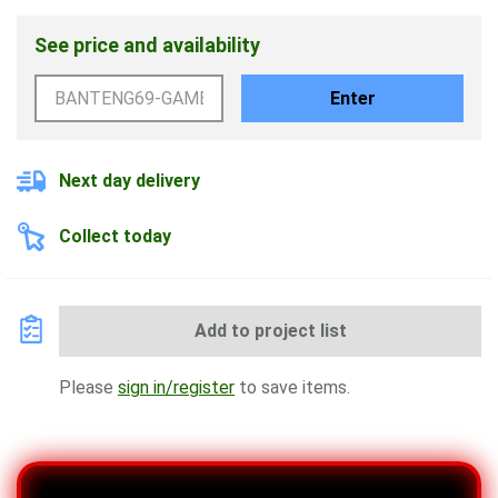
See price and availability
Enter
Next day delivery
Collect today
Add to project list
Please
sign in/register
to save items.